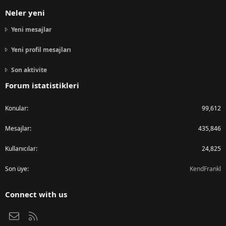
Neler yeni
Yeni mesajlar
Yeni profil mesajları
Son aktivite
Forum istatistikleri
Konular
99,612
Mesajlar
435,846
Kullanıcılar
24,825
Son üye
KendFrankl
Connect with us
Bize ulaşın
RSS