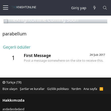
Giriş yap
TheKnightOnline Coming Soon
parabellum
Geçerli ödüller
First Message
24 Şub 2017
1
Post a message somewhere on the site to receive this.
Türkçe (TR)
Bize ulaşın
Şartlar ve kurallar
Gizlilik politikası
Yardım
Ana sayfa
R
S
S
Hakkımızda
asdadasdadasd