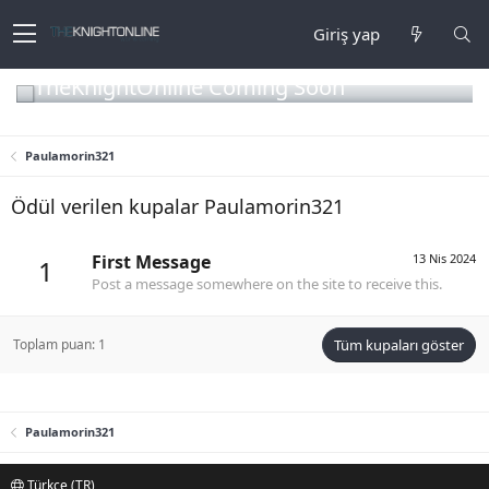
Giriş yap
TheKnightOnline Coming Soon
Paulamorin321
Ödül verilen kupalar Paulamorin321
First Message
13 Nis 2024
1
Post a message somewhere on the site to receive this.
Toplam puan: 1
Tüm kupaları göster
Paulamorin321
Türkçe (TR)