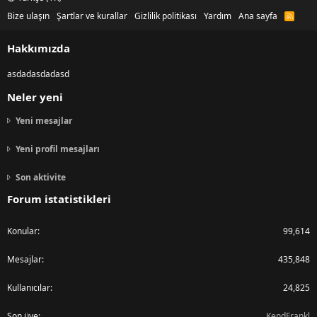
Bize ulaşın
Şartlar ve kurallar
Gizlilik politikası
Yardım
Ana sayfa
R
S
S
Hakkımızda
asdadasdadasd
Neler yeni
Yeni mesajlar
Yeni profil mesajları
Son aktivite
Forum istatistikleri
Konular
99,614
Mesajlar
435,848
Kullanıcılar
24,825
Son üye
KendFrankl