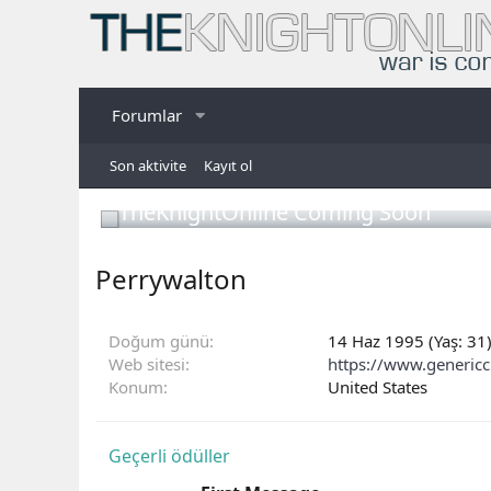
Forumlar
Son aktivite
Kayıt ol
TheKnightOnline Coming Soon
Perrywalton
Doğum günü
14 Haz 1995 (Yaş: 31
Web sitesi
https://www.generic
Konum
United States
Geçerli ödüller