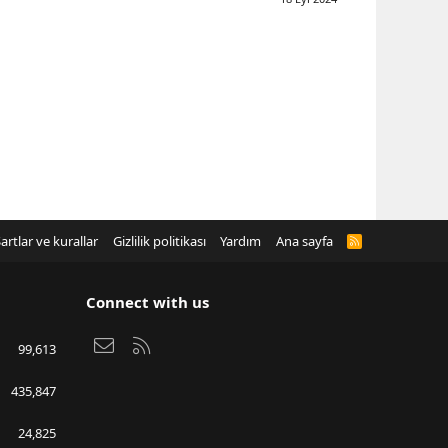
artlar ve kurallar
Gizlilik politikası
Yardım
Ana sayfa
R
S
S
Connect with us
Bize ulaşın
RSS
99,613
435,847
24,825