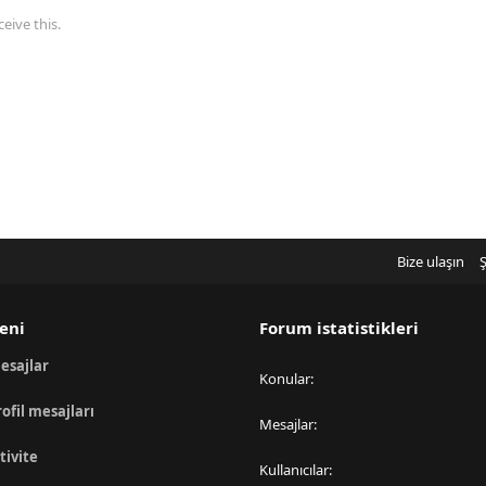
eive this.
Bize ulaşın
Ş
eni
Forum istatistikleri
esajlar
Konular
rofil mesajları
Mesajlar
tivite
Kullanıcılar