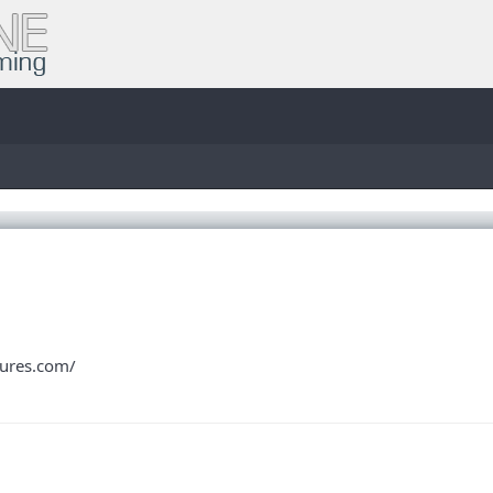
)
cures.com/