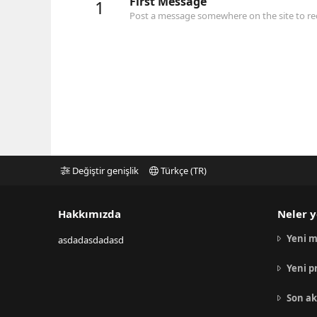
First Message
1
Post a message somewhere on the site to rec
Değiştir genişlik
Türkçe (TR)
Hakkımızda
Neler y
Yeni m
asdadasdadasd
Yeni p
Son ak