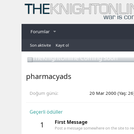
Forumlar
Son aktivite
Kayıt ol
TheKnightOnline Coming Soon
pharmacyads
Doğum günü
20 Mar 2000 (Yaş: 26
Geçerli ödüller
First Message
1
Post a message somewhere on the site to rec