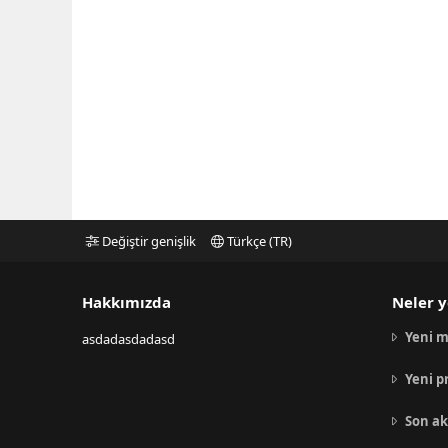
Değiştir genişlik
Türkçe (TR)
Hakkımızda
Neler y
Yeni m
asdadasdadasd
Yeni p
Son ak