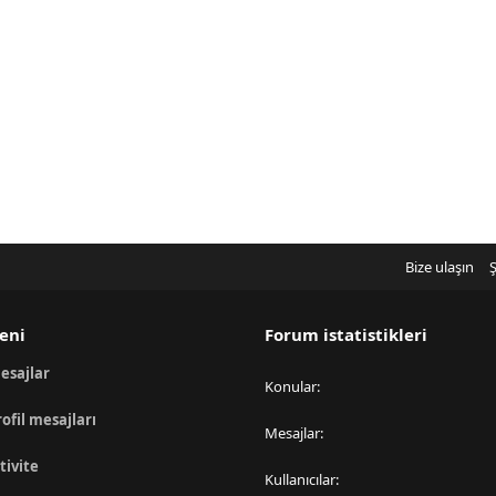
Bize ulaşın
Ş
eni
Forum istatistikleri
esajlar
Konular
rofil mesajları
Mesajlar
tivite
Kullanıcılar