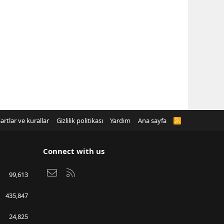
artlar ve kurallar
Gizlilik politikası
Yardım
Ana sayfa
R
S
S
Connect with us
Bize ulaşın
RSS
99,613
435,847
24,825