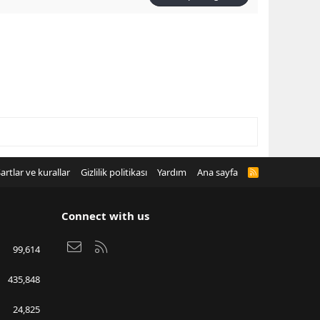
artlar ve kurallar
Gizlilik politikası
Yardım
Ana sayfa
R
S
S
Connect with us
Bize ulaşın
RSS
99,614
435,848
24,825