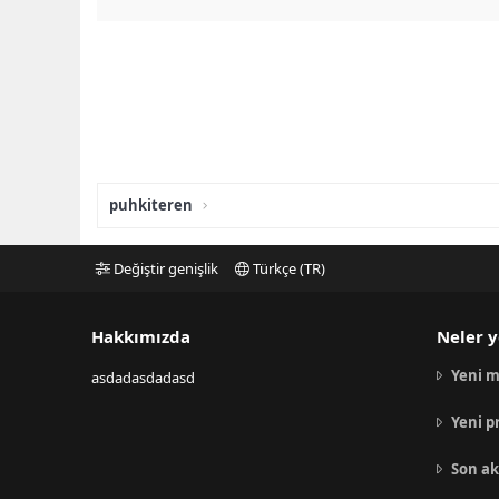
puhkiteren
Değiştir genişlik
Türkçe (TR)
Hakkımızda
Neler y
Yeni m
asdadasdadasd
Yeni p
Son ak