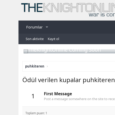
Forumlar
Son aktivite
Kayıt ol
TheKnightOnline Coming Soon
puhkiteren
Ödül verilen kupalar puhkiteren
First Message
1
Post a message somewhere on the site to recei
Toplam puan: 1