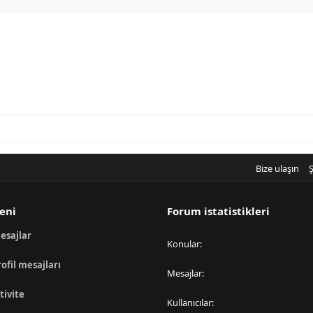
Bize ulaşın
Ş
eni
Forum istatistikleri
esajlar
Konular
rofil mesajları
Mesajlar
tivite
Kullanıcılar