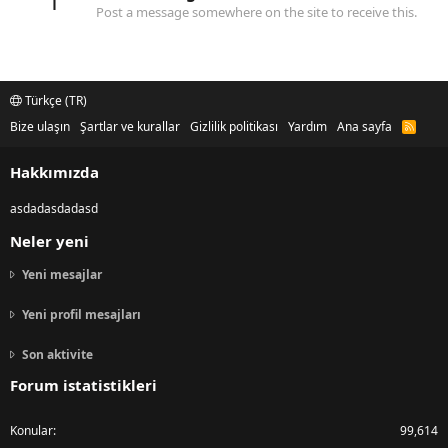
1
Post a message somewhere on the site to receive this.
Türkçe (TR)
Bize ulaşın
Şartlar ve kurallar
Gizlilik politikası
Yardım
Ana sayfa
R
S
S
Hakkımızda
asdadasdadasd
Neler yeni
Yeni mesajlar
Yeni profil mesajları
Son aktivite
Forum istatistikleri
Konular
99,614