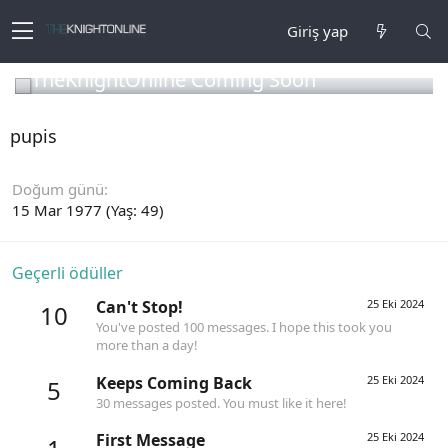
Giriş yap
TheKnightOnline Coming Soon
pupis
Doğum günü
15 Mar 1977 (Yaş: 49)
Geçerli ödüller
Can't Stop!
25 Eki 2024
10
You've posted 100 messages. I hope this took you
more than a day!
Keeps Coming Back
25 Eki 2024
5
30 messages posted. You must like it here!
First Message
25 Eki 2024