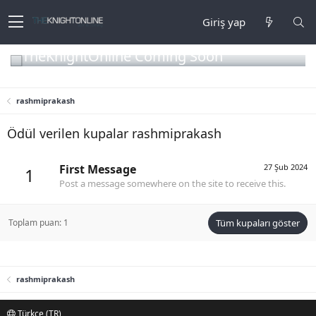
Giriş yap
TheKnightOnline Coming Soon
rashmiprakash
Ödül verilen kupalar rashmiprakash
First Message
27 Şub 2024
1
Post a message somewhere on the site to receive this.
Toplam puan: 1
Tüm kupaları göster
rashmiprakash
Türkçe (TR)