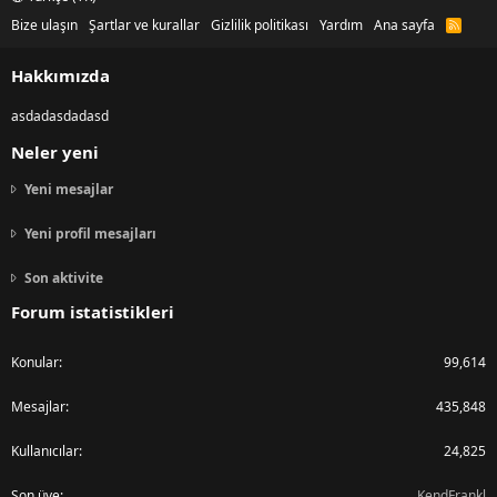
Bize ulaşın
Şartlar ve kurallar
Gizlilik politikası
Yardım
Ana sayfa
R
S
S
Hakkımızda
asdadasdadasd
Neler yeni
Yeni mesajlar
Yeni profil mesajları
Son aktivite
Forum istatistikleri
Konular
99,614
Mesajlar
435,848
Kullanıcılar
24,825
Son üye
KendFrankl