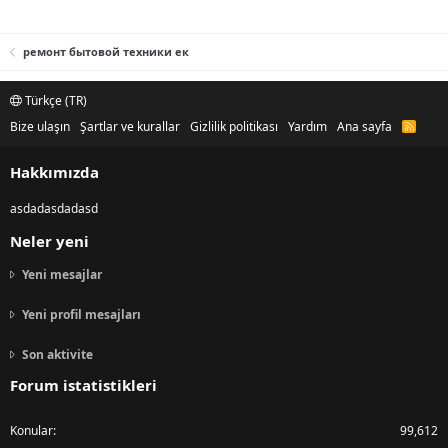
ремонт бытовой техники ек
Türkçe (TR)
Bize ulaşın
Şartlar ve kurallar
Gizlilik politikası
Yardım
Ana sayfa
R
S
S
Hakkımızda
asdadasdadasd
Neler yeni
Yeni mesajlar
Yeni profil mesajları
Son aktivite
Forum istatistikleri
Konular
99,612