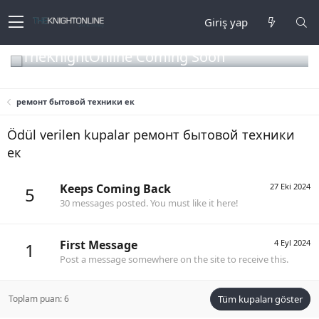
Giriş yap
TheKnightOnline Coming Soon
ремонт бытовой техники ек
Ödül verilen kupalar ремонт бытовой техники
ек
Keeps Coming Back
27 Eki 2024
5
30 messages posted. You must like it here!
First Message
4 Eyl 2024
1
Post a message somewhere on the site to receive this.
Toplam puan: 6
Tüm kupaları göster