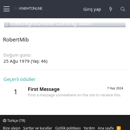
Giriş yap
TheKnightOnline Coming Soon
RobertMib
Doğum günü
25 Ağu 1979 (Yaş: 46)
Geçerli ödüller
First Message
7 Haz 2024
1
Post a message somewhere on the site to receive this.
Türkçe (TR)
Bize ulaşın
Şartlar ve kurallar
Gizlilik politikası
Yardım
Ana sayfa
R