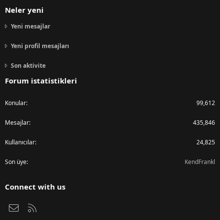
Neler yeni
Yeni mesajlar
Yeni profil mesajları
Son aktivite
Forum istatistikleri
Konular
99,612
Mesajlar
435,846
Kullanıcılar
24,825
Son üye
KendFrankl
Connect with us
Bize ulaşın
RSS