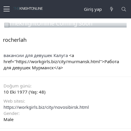
Giriş yap
TheKnightOnline Coming Soon
rocherlah
вакансии для девушек Калуга
<a
href="https://workgirls.biz/city/murmansk.html">Работа
для девушек Мурманск</a>
Doğum günü
10 Eki 1977 (Yaş: 48)
Web sitesi
https://workgirls.biz/city/novosibirsk.html
Gender
Male