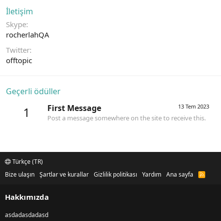
İletişim
Skype
rocherlahQA
Twitter
offtopic
Geçerli ödüller
First Message
13 Tem 2023
1
Post a message somewhere on the site to receive this.
Türkçe (TR)
Bize ulaşın
Şartlar ve kurallar
Gizlilik politikası
Yardım
Ana sayfa
R
S
S
Hakkımızda
asdadasdadasd