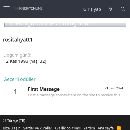
Giriş yap
TheKnightOnline Coming Soon
rositahyatt1
Doğum günü
12 Kas 1993 (Yaş: 32)
Geçerli ödüller
First Message
21 Tem 2024
1
Post a message somewhere on the site to receive this.
Türkçe (TR)
Bize ulaşın
Şartlar ve kurallar
Gizlilik politikası
Yardım
Ana sayfa
R