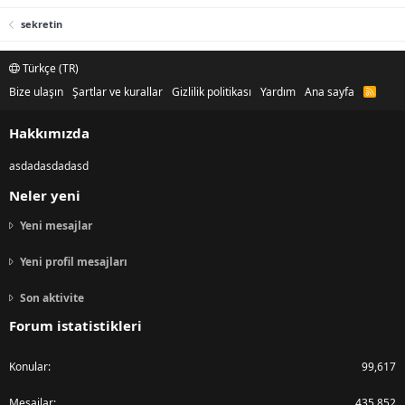
sekretin
Türkçe (TR)
Bize ulaşın
Şartlar ve kurallar
Gizlilik politikası
Yardım
Ana sayfa
R
S
S
Hakkımızda
asdadasdadasd
Neler yeni
Yeni mesajlar
Yeni profil mesajları
Son aktivite
Forum istatistikleri
Konular
99,617
Mesajlar
435,852