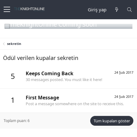
Giriş yap
TheKnightOnline Coming Soon
sekretin
Ödül verilen kupalar sekretin
Keeps Coming Back
24 Şub 2017
5
30 messages posted. You must like it here!
First Message
24 Şub 2017
1
Post a message somewhere on the site to receive this.
Toplam puan: 6
Tüm kupaları göster