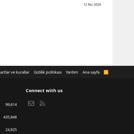
12 Nis 2024
artlar ve kurallar
Gizlilik politikası
Yardım
Ana sayfa
R
S
S
Connect with us
Bize ulaşın
RSS
99,614
435,848
24,825