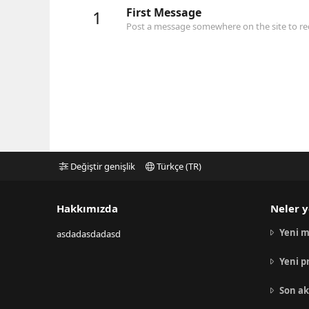
First Message
1
Post a message somewhere on the site to rec
Değiştir genişlik
Türkçe (TR)
Hakkımızda
Neler y
Yeni m
asdadasdadasd
Yeni p
Son ak