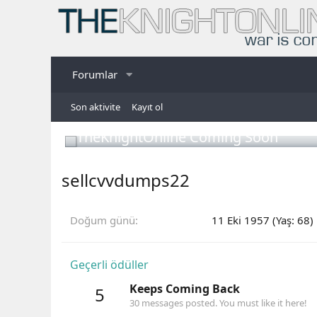
Forumlar
Son aktivite
Kayıt ol
TheKnightOnline Coming Soon
sellcvvdumps22
Doğum günü
11 Eki 1957 (Yaş: 68)
Geçerli ödüller
Keeps Coming Back
5
30 messages posted. You must like it here!