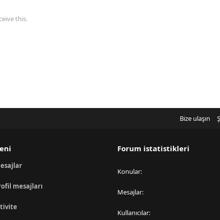
eive this.
Bize ulaşın
Ş
eni
Forum istatistikleri
esajlar
Konular
rofil mesajları
Mesajlar
tivite
Kullanıcılar