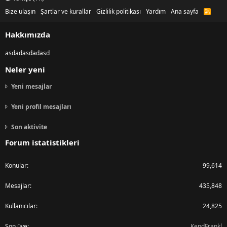
Bize ulaşın
Şartlar ve kurallar
Gizlilik politikası
Yardım
Ana sayfa
R
S
S
Hakkımızda
asdadasdadasd
Neler yeni
Yeni mesajlar
Yeni profil mesajları
Son aktivite
Forum istatistikleri
Konular
99,614
Mesajlar
435,848
Kullanıcılar
24,825
Son üye
KendFrankl