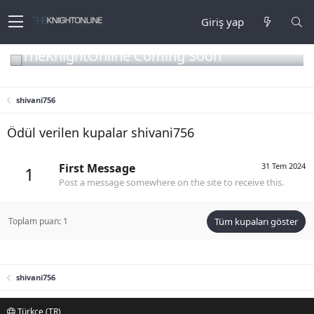
Giriş yap
TheKnightOnline Coming Soon
shivani756
Ödül verilen kupalar shivani756
First Message
31 Tem 2024
1
Post a message somewhere on the site to receive this.
Toplam puan: 1
Tüm kupaları göster
shivani756
Türkçe (TR)