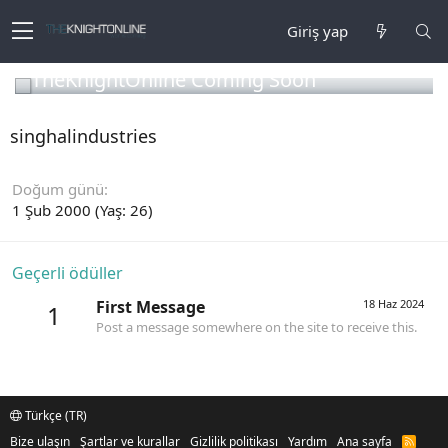
Giriş yap
TheKnightOnline Coming Soon
singhalindustries
Doğum günü
1 Şub 2000 (Yaş: 26)
Geçerli ödüller
First Message
18 Haz 2024
1
Post a message somewhere on the site to receive this.
Türkçe (TR)
Bize ulaşın
Şartlar ve kurallar
Gizlilik politikası
Yardım
Ana sayfa
R