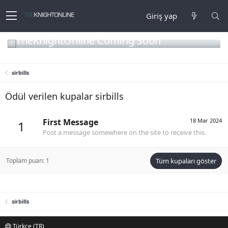
Giriş yap
TheKnightOnline Coming Soon
sirbills
Ödül verilen kupalar sirbills
First Message
18 Mar 2024
1
Post a message somewhere on the site to receive this.
Toplam puan: 1
Tüm kupaları göster
sirbills
Türkçe (TR)