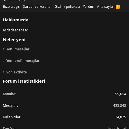
Bize ulaşın
Şartlar ve kurallar
Gizlilik politikası
Yardım
Ana sayfa
R
S
S
Hakkımızda
asdadasdadasd
Neler yeni
Yeni mesajlar
Yeni profil mesajları
Son aktivite
Forum istatistikleri
Konular
99,614
Mesajlar
435,848
Kullanıcılar
24,825
Son üye
KendFrankl