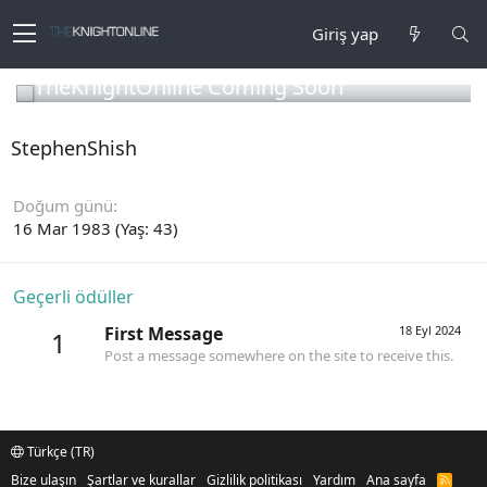
Giriş yap
TheKnightOnline Coming Soon
StephenShish
Doğum günü
16 Mar 1983 (Yaş: 43)
Geçerli ödüller
First Message
18 Eyl 2024
1
Post a message somewhere on the site to receive this.
Türkçe (TR)
Bize ulaşın
Şartlar ve kurallar
Gizlilik politikası
Yardım
Ana sayfa
R