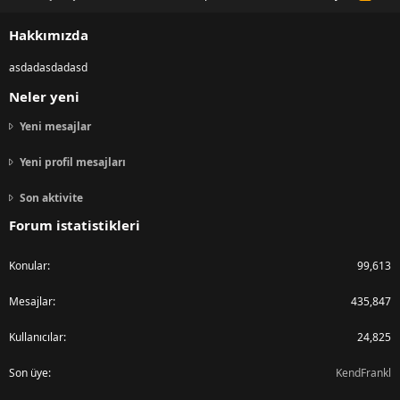
S
S
Hakkımızda
asdadasdadasd
Neler yeni
Yeni mesajlar
Yeni profil mesajları
Son aktivite
Forum istatistikleri
Konular
99,613
Mesajlar
435,847
Kullanıcılar
24,825
Son üye
KendFrankl