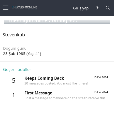
Giriş yap
TheKnightOnline Coming Soon
Stevenkab
Doğum günü
23 Şub 1985 (Yaş: 41)
Geçerli ödüller
Keeps Coming Back
15 Eki 2024
5
30 messages posted. You must like it here!
First Message
15 Eki 2024
1
Post a message somewhere on the site to receive this.