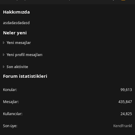
S
S
Hakkımızda
asdadasdadasd
Neler yeni
Yeni mesajlar
Yeni profil mesajları
Son aktivite
Forum istatistikleri
Konular
99,613
Mesajlar
435,847
Kullanıcılar
24,825
Son üye
KendFrankl