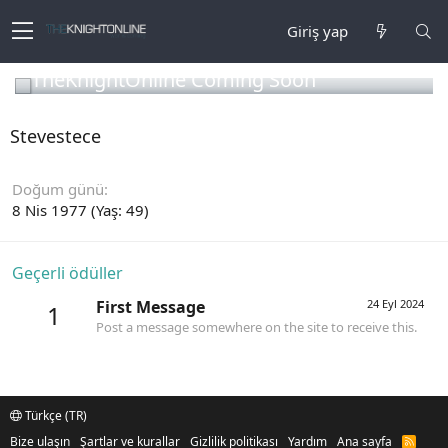
Giriş yap
TheKnightOnline Coming Soon
Stevestece
Doğum günü
8 Nis 1977 (Yaş: 49)
Geçerli ödüller
First Message
24 Eyl 2024
1
Post a message somewhere on the site to receive this.
Türkçe (TR)
Bize ulaşın
Şartlar ve kurallar
Gizlilik politikası
Yardım
Ana sayfa
R