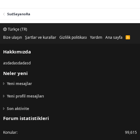
SudSayanoRa
Türkçe (TR)
Bize ulaşın
Şartlar ve kurallar
Gizlilik politikası
Yardım
Ana sayfa
R
S
S
Hakkımızda
asdadasdadasd
Neler yeni
Yeni mesajlar
Yeni profil mesajları
Son aktivite
Forum istatistikleri
Konular
99,615