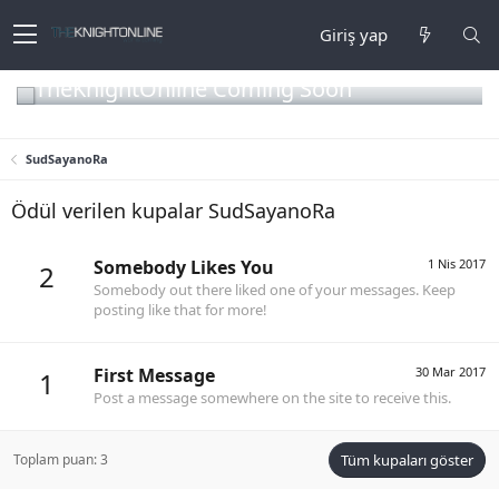
Giriş yap
TheKnightOnline Coming Soon
SudSayanoRa
Ödül verilen kupalar SudSayanoRa
Somebody Likes You
1 Nis 2017
2
Somebody out there liked one of your messages. Keep
posting like that for more!
First Message
30 Mar 2017
1
Post a message somewhere on the site to receive this.
Toplam puan: 3
Tüm kupaları göster