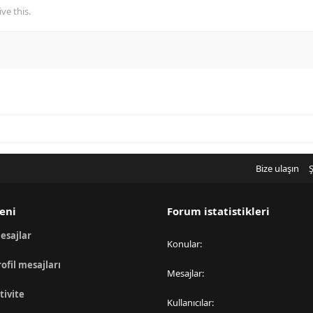
ve this.
Bize ulaşın
Ş
eni
Forum istatistikleri
esajlar
Konular
rofil mesajları
Mesajlar
tivite
Kullanıcılar