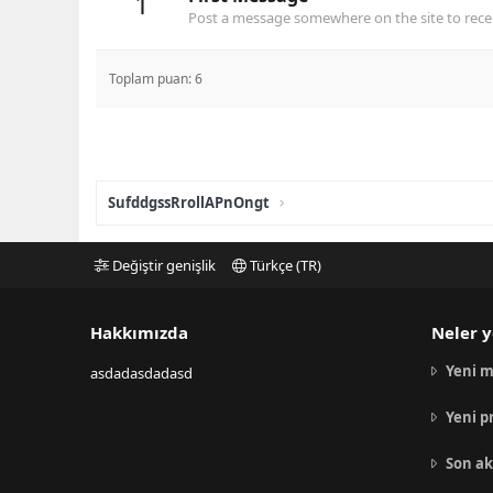
1
Post a message somewhere on the site to recei
Toplam puan: 6
SufddgssRrollAPnOngt
Değiştir genişlik
Türkçe (TR)
Hakkımızda
Neler y
Yeni m
asdadasdadasd
Yeni p
Son ak