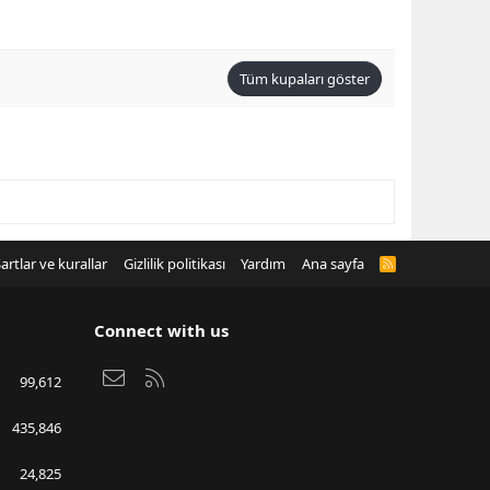
Tüm kupaları göster
artlar ve kurallar
Gizlilik politikası
Yardım
Ana sayfa
R
S
S
Connect with us
Bize ulaşın
RSS
99,612
435,846
24,825