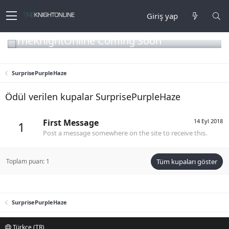
Giriş yap
TheKnightOnline Coming Soon
SurprisePurpleHaze
Ödül verilen kupalar SurprisePurpleHaze
First Message
14 Eyl 2018
1
Post a message somewhere on the site to receive this.
Toplam puan: 1
Tüm kupaları göster
SurprisePurpleHaze
Türkçe (TR)