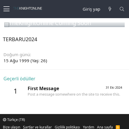
Giriş yap
TheKnightOnline Coming Soon
TERBARU2024
Doğum günü
15 Ağu 1999 (Yaş: 26)
Geçerli ödüller
First Message
31 Eki 2024
1
Post a message somewhere on the site to receive this.
Türkçe (TR)
Bize ulaşın
Şartlar ve kurallar
Gizlilik politikası
Yardım
Ana sayfa
R