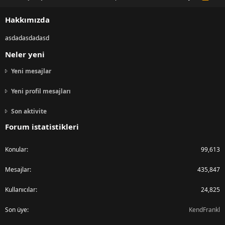
S
S
Hakkımızda
asdadasdadasd
Neler yeni
Yeni mesajlar
Yeni profil mesajları
Son aktivite
Forum istatistikleri
Konular
99,613
Mesajlar
435,847
Kullanıcılar
24,825
Son üye
KendFrankl