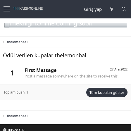
Giriş yap
TheKnightOnline Coming Soon
thelemonbal
Ödül verilen kupalar thelemonbal
First Message
27 Ara 2022
1
Post a message somewhere on the site to receive this.
Toplam puan: 1
Tüm kupaları göster
thelemonbal
Türkçe (TR)