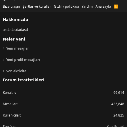
Bize ulaşın
Şartlar ve kurallar
Gizlilik politikası
Yardım
Ana sayfa
R
S
S
Hakkımızda
asdadasdadasd
Neler yeni
Yeni mesajlar
Yeni profil mesajları
Son aktivite
Forum istatistikleri
Konular
99,614
Mesajlar
435,848
Kullanıcılar
24,825
Son üye
KendFrankl