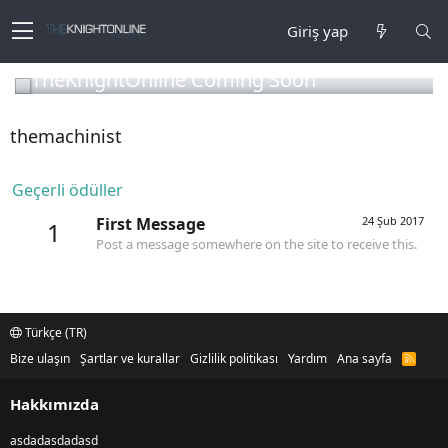
Giriş yap
TheKnightOnline Coming Soon
themachinist
Geçerli ödüller
First Message
24 Şub 2017
1
Post a message somewhere on the site to receive this.
Türkçe (TR)
Bize ulaşın
Şartlar ve kurallar
Gizlilik politikası
Yardım
Ana sayfa
R
S
S
Hakkımızda
asdadasdadasd