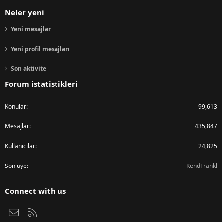
Neler yeni
Yeni mesajlar
Yeni profil mesajları
Son aktivite
Forum istatistikleri
Konular
99,613
Mesajlar
435,847
Kullanıcılar
24,825
Son üye
KendFrankl
Connect with us
Bize ulaşın
RSS