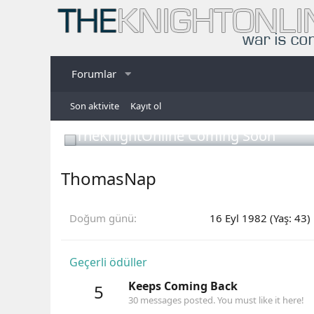
Forumlar
Son aktivite
Kayıt ol
TheKnightOnline Coming Soon
ThomasNap
Doğum günü
16 Eyl 1982 (Yaş: 43)
Geçerli ödüller
Keeps Coming Back
5
30 messages posted. You must like it here!