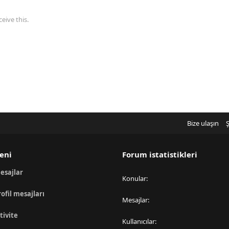
eive this.
Bize ulaşın
Ş
eni
Forum istatistikleri
esajlar
Konular
rofil mesajları
Mesajlar
tivite
Kullanıcılar