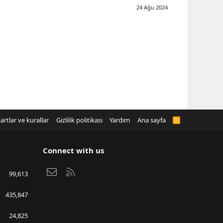
24 Ağu 2024
artlar ve kurallar
Gizlilik politikası
Yardım
Ana sayfa
R
S
S
Connect with us
Bize ulaşın
RSS
99,613
435,847
24,825