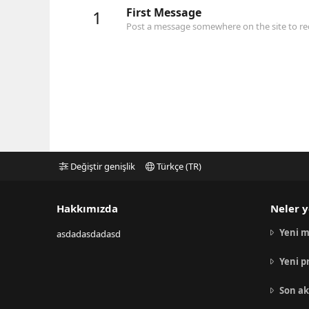
First Message
1
Post a message somewhere on the site to rec
Değiştir genişlik
Türkçe (TR)
Hakkımızda
Neler y
Yeni m
asdadasdadasd
Yeni p
Son ak