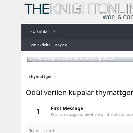
Forumlar
Son aktivite
Kayıt ol
TheKnightOnline Coming Soon
thymattger
Ödül verilen kupalar thymattge
First Message
1
Post a message somewhere on the site to recei
Toplam puan: 1