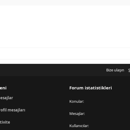
Bize ulaşın
Ş
eni
Forum istatistikleri
esajlar
Konular
rofil mesajları
Mesajlar
tivite
Kullanıcılar