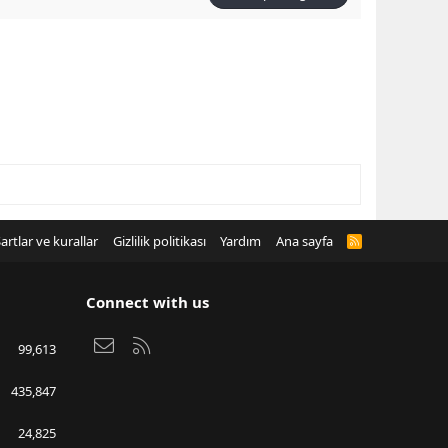
artlar ve kurallar
Gizlilik politikası
Yardım
Ana sayfa
R
S
S
Connect with us
Bize ulaşın
RSS
99,613
435,847
24,825