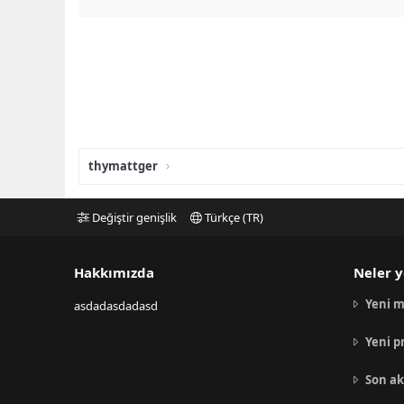
thymattger
Değiştir genişlik
Türkçe (TR)
Hakkımızda
Neler y
Yeni m
asdadasdadasd
Yeni p
Son ak