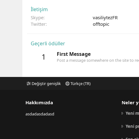
İletişim
Skype
vasiliytezFR
Twitter
offtopic
Geçerli ödüller
First Message
1
Post a message somewhere on the site to rec
Değiştir genişlik
Türkçe (TR)
Hakkımızda
Neler y
Yeni m
asdadasdadasd
Yeni p