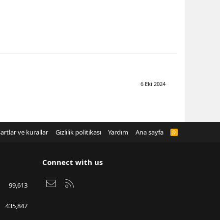
6 Eki 2024
artlar ve kurallar
Gizlilik politikası
Yardım
Ana sayfa
R
S
S
Connect with us
Bize ulaşın
RSS
99,613
435,847