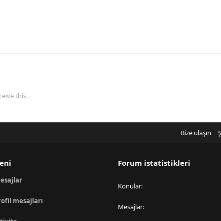
eive this.
Bize ulaşın
Ş
eni
Forum istatistikleri
esajlar
Konular
rofil mesajları
Mesajlar