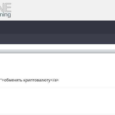
om/">обменять криптовалюту</a>