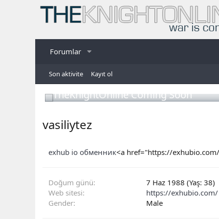
Forumlar
Son aktivite
Kayıt ol
TheKnightOnline Coming Soon
vasiliytez
exhub io обменник
<a href="https://exhubio.c
Doğum günü
7 Haz 1988 (Yaş: 38)
Web sitesi
https://exhubio.com/
Gender
Male