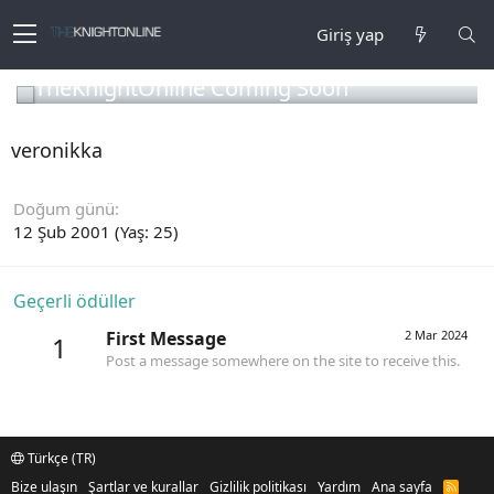
Giriş yap
TheKnightOnline Coming Soon
veronikka
Doğum günü
12 Şub 2001 (Yaş: 25)
Geçerli ödüller
First Message
2 Mar 2024
1
Post a message somewhere on the site to receive this.
Türkçe (TR)
Bize ulaşın
Şartlar ve kurallar
Gizlilik politikası
Yardım
Ana sayfa
R