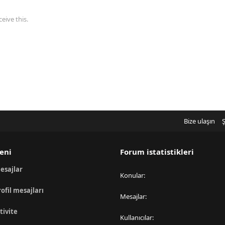
eive this.
Bize ulaşın
Ş
eni
Forum istatistikleri
esajlar
Konular
rofil mesajları
Mesajlar
tivite
Kullanıcılar