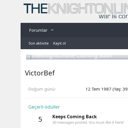
Forumlar
Son aktivite
Kayıt ol
TheKnightOnline Coming Soon
VictorBef
Doğum günü
12 Tem 1987 (Yaş: 39
Geçerli ödüller
Keeps Coming Back
5
30 messages posted. You must like it here!