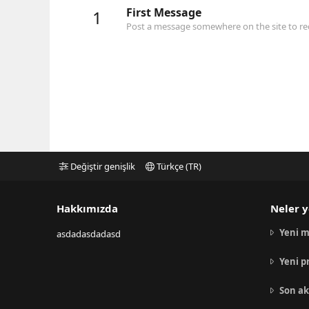
First Message
1
Post a message somewhere on the site to rec
Değiştir genişlik
Türkçe (TR)
Hakkımızda
Neler y
Yeni m
asdadasdadasd
Yeni p
Son ak