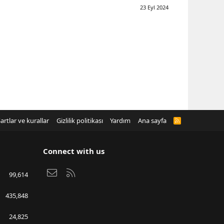
23 Eyl 2024
artlar ve kurallar
Gizlilik politikası
Yardım
Ana sayfa
R
S
S
Connect with us
Bize ulaşın
RSS
99,614
435,848
24,825