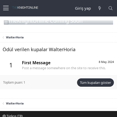
Giriş yap
TheKnightOnline Coming Soon
WalterHoria
Ödül verilen kupalar WalterHoria
First Message
8 May 2024
1
Post a message somewhere on the site to receive this.
Toplam puan: 1
Tüm kupaları göster
WalterHoria
Türkçe (TR)