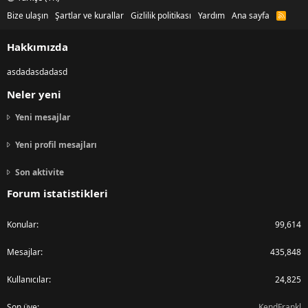
Bize ulaşın
Şartlar ve kurallar
Gizlilik politikası
Yardım
Ana sayfa
R
S
S
Hakkımızda
asdadasdadasd
Neler yeni
Yeni mesajlar
Yeni profil mesajları
Son aktivite
Forum istatistikleri
Konular
99,614
Mesajlar
435,848
Kullanıcılar
24,825
Son üye
KendFrankl