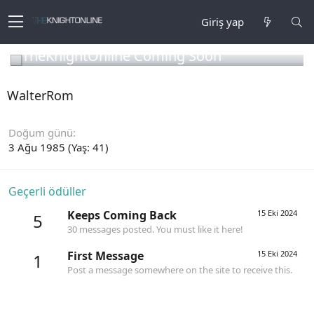
Giriş yap
TheKnightOnline Coming Soon
WalterRom
Doğum günü
3 Ağu 1985 (Yaş: 41)
Geçerli ödüller
Keeps Coming Back
15 Eki 2024
5
30 messages posted. You must like it here!
First Message
15 Eki 2024
1
Post a message somewhere on the site to receive this.