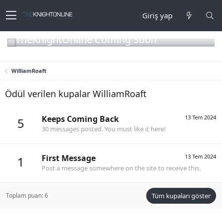
Giriş yap
TheKnightOnline Coming Soon
WilliamRoaft
Ödül verilen kupalar WilliamRoaft
Keeps Coming Back
13 Tem 2024
5
30 messages posted. You must like it here!
First Message
13 Tem 2024
1
Post a message somewhere on the site to receive this.
Toplam puan: 6
Tüm kupaları göster