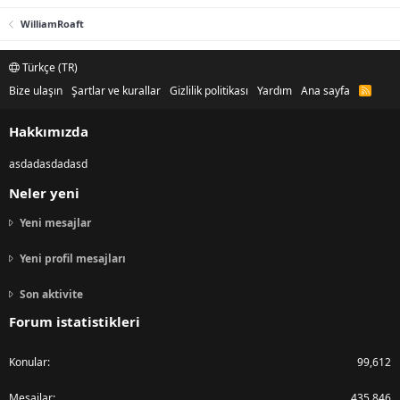
WilliamRoaft
Türkçe (TR)
Bize ulaşın
Şartlar ve kurallar
Gizlilik politikası
Yardım
Ana sayfa
R
S
S
Hakkımızda
asdadasdadasd
Neler yeni
Yeni mesajlar
Yeni profil mesajları
Son aktivite
Forum istatistikleri
Konular
99,612
Mesajlar
435,846