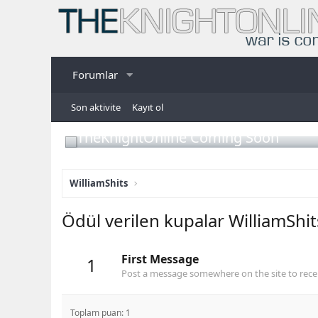
Forumlar
Son aktivite
Kayıt ol
TheKnightOnline Coming Soon
WilliamShits
Ödül verilen kupalar WilliamShit
First Message
1
Post a message somewhere on the site to recei
Toplam puan: 1