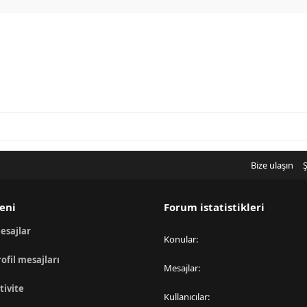
Bize ulaşın
Ş
eni
Forum istatistikleri
esajlar
Konular
rofil mesajları
Mesajlar
tivite
Kullanıcılar