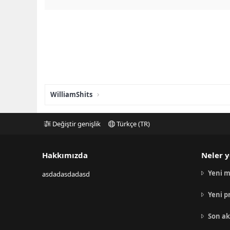
WilliamShits
Değiştir genişlik
Türkçe (TR)
Hakkımızda
Neler y
Yeni m
asdadasdadasd
Yeni p
Son ak