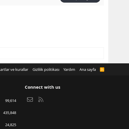
artlar ve kurallar
Gizlilik politikası
Yardım
Ana sayfa
R
S
S
Connect with us
Bize ulaşın
RSS
99,614
435,848
24,825