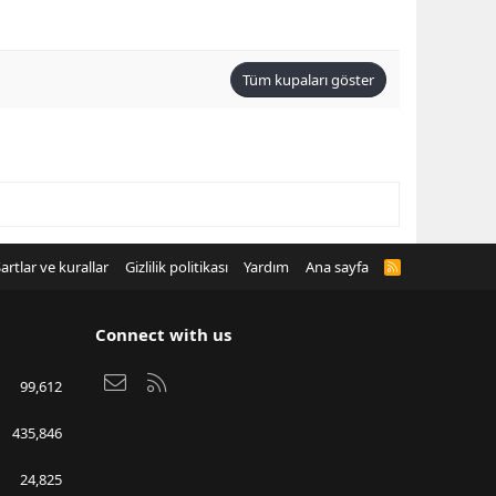
Tüm kupaları göster
artlar ve kurallar
Gizlilik politikası
Yardım
Ana sayfa
R
S
S
Connect with us
Bize ulaşın
RSS
99,612
435,846
24,825