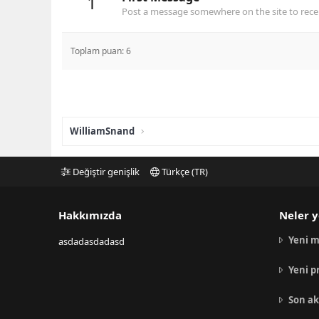
1
Post a message somewhere on the site to recei
Toplam puan: 6
WilliamSnand
Değiştir genişlik
Türkçe (TR)
Hakkımızda
Neler y
Yeni m
asdadasdadasd
Yeni p
Son ak