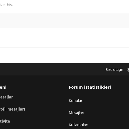
ve this.
Bize ulaşın
Ş
eni
Forum istatistikleri
esajlar
Konular
rofil mesajları
Mesajlar
tivite
Kullanıcılar