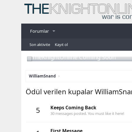
Forumlar
Son aktivite
Kayıt ol
TheKnightOnline Coming Soon
WilliamSnand
Ödül verilen kupalar WilliamSn
Keeps Coming Back
5
30 messages posted. You must like it here!
First Message