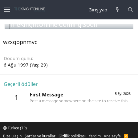
Giriş yap
TheKnightOnline Coming Soon
wzxqopnmvc
Doğum günü
6 Ağu 1997 (Yaş: 29)
Geçerli ödüller
First Message
15 Eyl 2023
1
Post a message somewhere on the site to receive this.
Türkçe (TR)
Bize ulaşın
Şartlar ve kurallar
Gizlilik politikası
Yardım
Ana sayfa
R