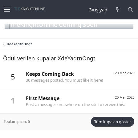
Giriş yap
TheKnightOnline Coming Soon
XdeYadtnOngt
Ödül verilen kupalar XdeYadtnOngt
Keeps Coming Back
20 Mar 2023
5
30 messages posted. You must like it here!
First Message
20 Mar 2023
1
Post a message somewhere on the site to receive this.
Toplam puan: 6
Tüm kupaları göster