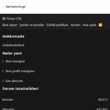
XdeYadtnOngt
Türkçe (TR)
Bize ulaşın
Şartlar ve kurallar
Gizlilik politikası
Yardım
Ana sayfa
R
S
S
Hakkımızda
asdadasdadasd
Neler yeni
Yeni mesajlar
Yeni profil mesajları
Son aktivite
Forum istatistikleri
Konular
99,613
Mesajlar
435,847