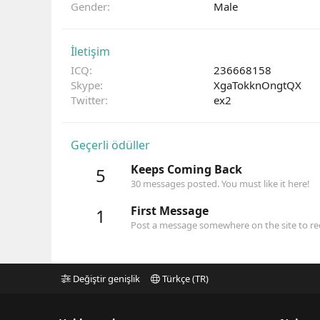
Gender
Male
İletişim
ICQ
236668158
Skype
XgaTokknOngtQX
Twitter
ex2
Geçerli ödüller
Keeps Coming Back
5
30 messages posted. You must like it here!
First Message
1
Post a message somewhere on the site to rec
Değiştir genişlik
Türkçe (TR)