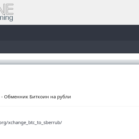
b/ - Обменник Биткоин на рубли
org/xchange_btc_to_sberrub/