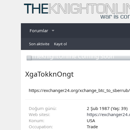
Forumlar
Son aktivite
Kayıt ol
TheKnightOnline Coming Soon
XgaTokknOngt
https://exchanger24.org/xchange_btc_to_sberru
Doğum günü
2 Şub 1987 (Yaş: 39)
Web sitesi
https://exchanger24.
Konum
USA
Occupation
Trade