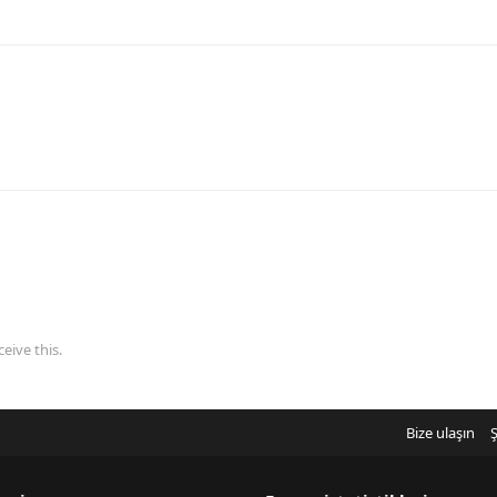
eive this.
Bize ulaşın
Ş