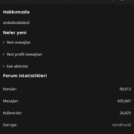
S
S
Hakkımızda
asdadasdadasd
Neler yeni
Yeni mesajlar
Yeni profil mesajları
Son aktivite
Forum istatistikleri
Konular
99,613
Mesajlar
435,847
Kullanıcılar
24,825
Son üye
KendFrankl