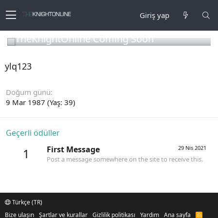
Giriş yap
TheKnightOnline Coming Soon
ylq123
Doğum günü
9 Mar 1987 (Yaş: 39)
Geçerli ödüller
First Message
29 Nis 2021
1
Post a message somewhere on the site to receive this.
Türkçe (TR)
Bize ulaşın
Şartlar ve kurallar
Gizlilik politikası
Yardım
Ana sayfa
R