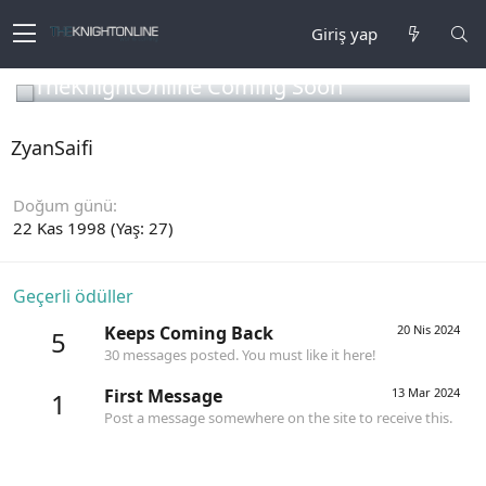
Giriş yap
TheKnightOnline Coming Soon
ZyanSaifi
Doğum günü
22 Kas 1998 (Yaş: 27)
Geçerli ödüller
Keeps Coming Back
20 Nis 2024
5
30 messages posted. You must like it here!
First Message
13 Mar 2024
1
Post a message somewhere on the site to receive this.