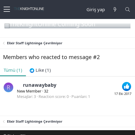
Giriş yap
TheKnightOnline Coming Soon
Elixir Staff Lightninge Çevrilmiyor
Members who reacted to message #2
Tümü
(1)
Like
(1)
runawaybaby
R
New Member
·
32
17 Eki 2017
Mesajlar
3
Reaction score
0
Puanları
1
Elixir Staff Lightninge Çevrilmiyor