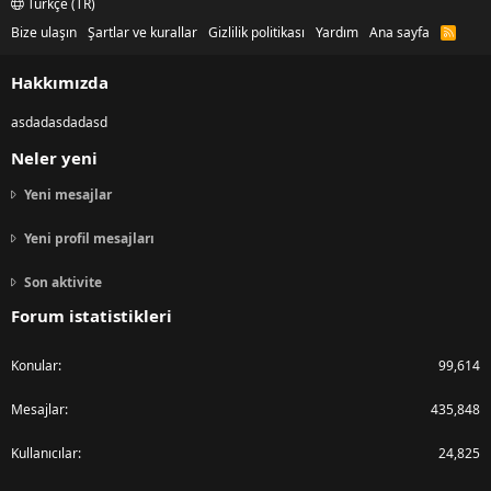
Türkçe (TR)
Bize ulaşın
Şartlar ve kurallar
Gizlilik politikası
Yardım
Ana sayfa
R
S
S
Hakkımızda
asdadasdadasd
Neler yeni
Yeni mesajlar
Yeni profil mesajları
Son aktivite
Forum istatistikleri
Konular
99,614
Mesajlar
435,848
Kullanıcılar
24,825