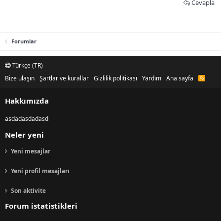
Cevapla
Forumlar
Türkçe (TR)
Bize ulaşın
Şartlar ve kurallar
Gizlilik politikası
Yardım
Ana sayfa
R
S
S
Hakkımızda
asdadasdadasd
Neler yeni
Yeni mesajlar
Yeni profil mesajları
Son aktivite
Forum istatistikleri