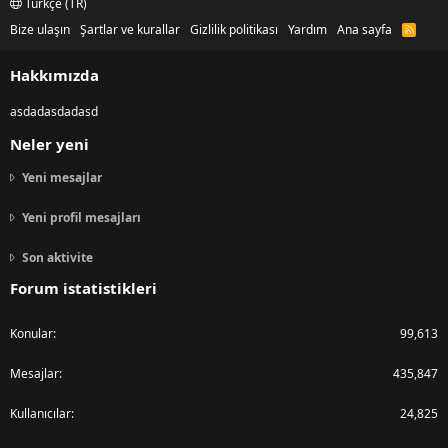
Türkçe (TR)
Bize ulaşın
Şartlar ve kurallar
Gizlilik politikası
Yardım
Ana sayfa
R
S
S
Hakkımızda
asdadasdadasd
Neler yeni
Yeni mesajlar
Yeni profil mesajları
Son aktivite
Forum istatistikleri
Konular
99,613
Mesajlar
435,847
Kullanıcılar
24,825