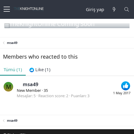
Giriş yap
TheKnightOnline Coming Soon
msa49
Members who reacted to this
Tümü
(1)
Like
(1)
msa49
M
New Member
·
35
1 May 2017
Mesajlar
5
Reaction score
2
Puanları
3
msa49