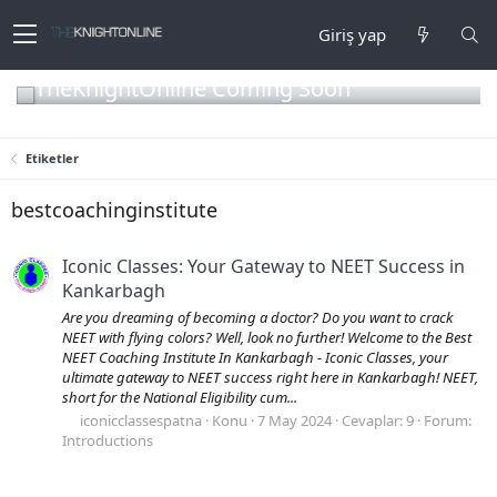
Giriş yap
TheKnightOnline Coming Soon
Etiketler
bestcoachinginstitute
Iconic Classes: Your Gateway to NEET Success in
Kankarbagh
Are you dreaming of becoming a doctor? Do you want to crack
NEET with flying colors? Well, look no further! Welcome to the Best
NEET Coaching Institute In Kankarbagh - Iconic Classes, your
ultimate gateway to NEET success right here in Kankarbagh! NEET,
short for the National Eligibility cum...
iconicclassespatna
Konu
7 May 2024
Cevaplar: 9
Forum:
Introductions