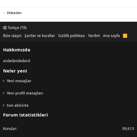
Etiketler
Türkçe (TR)
Bize ulaşın
Şartlar ve kurallar
Gizlilik politikası
Yardım
Ana sayfa
R
S
S
Hakkımızda
asdadasdadasd
Neler yeni
Yeni mesajlar
Yeni profil mesajları
Son aktivite
Forum istatistikleri
Konular
99,613