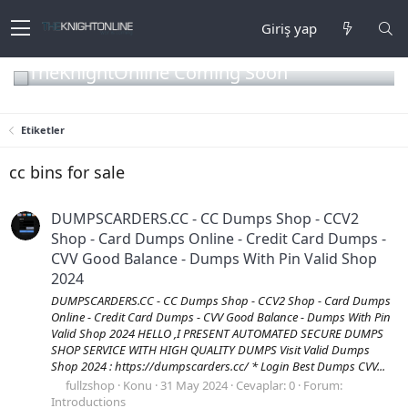
Giriş yap
TheKnightOnline Coming Soon
Etiketler
cc bins for sale
DUMPSCARDERS.CC - CC Dumps Shop - CCV2
Shop - Card Dumps Online - Credit Card Dumps -
CVV Good Balance - Dumps With Pin Valid Shop
2024
DUMPSCARDERS.CC - CC Dumps Shop - CCV2 Shop - Card Dumps
Online - Credit Card Dumps - CVV Good Balance - Dumps With Pin
Valid Shop 2024 HELLO ,I PRESENT AUTOMATED SECURE DUMPS
SHOP SERVICE WITH HIGH QUALITY DUMPS Visit Valid Dumps
Shop 2024 : https://dumpscarders.cc/ * Login Best Dumps CVV...
fullzshop
Konu
31 May 2024
Cevaplar: 0
Forum:
Introductions