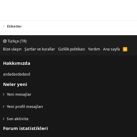
Etiketler
Türkçe (TR)
Bize ulaşın
Şartlar ve kurallar
Gizlilik politikası
Yardım
Ana sayfa
R
S
S
Hakkımızda
asdadasdadasd
Neler yeni
Yeni mesajlar
Yeni profil mesajları
Son aktivite
Forum istatistikleri