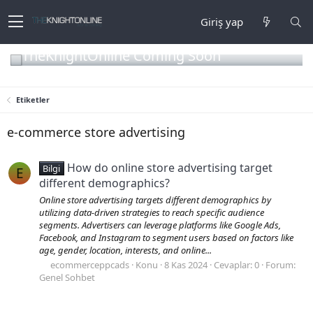
Giriş yap
TheKnightOnline Coming Soon
Etiketler
e-commerce store advertising
How do online store advertising target
Bilgi
E
different demographics?
Online store advertising targets different demographics by
utilizing data-driven strategies to reach specific audience
segments. Advertisers can leverage platforms like Google Ads,
Facebook, and Instagram to segment users based on factors like
age, gender, location, interests, and online...
ecommerceppcads
Konu
8 Kas 2024
Cevaplar: 0
Forum:
Genel Sohbet