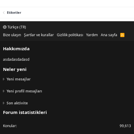
Etiketler
Türkçe (TR)
Bize ulaşın
Şartlar ve kurallar
Gizlilik politikası
Yardım
Ana sayfa
R
S
S
Hakkımızda
asdadasdadasd
Neler yeni
Yeni mesajlar
Yeni profil mesajları
Son aktivite
Forum istatistikleri
Konular
99,613