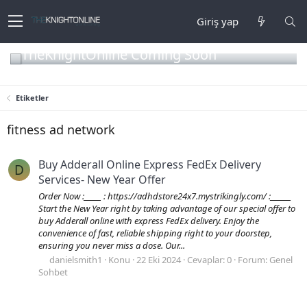
Giriş yap
TheKnightOnline Coming Soon
Etiketler
fitness ad network
Buy Adderall Online Express FedEx Delivery
D
Services- New Year Offer
Order Now :_____ : https://adhdstore24x7.mystrikingly.com/ :______
Start the New Year right by taking advantage of our special offer to
buy Adderall online with express FedEx delivery. Enjoy the
convenience of fast, reliable shipping right to your doorstep,
ensuring you never miss a dose. Our...
danielsmith1
Konu
22 Eki 2024
Cevaplar: 0
Forum:
Genel
Sohbet