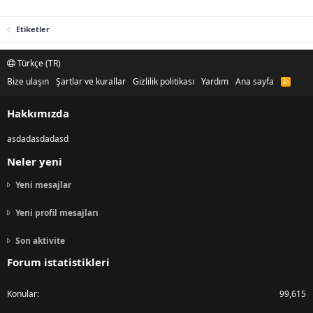
Etiketler
Türkçe (TR)
Bize ulaşın
Şartlar ve kurallar
Gizlilik politikası
Yardım
Ana sayfa
R
S
S
Hakkımızda
asdadasdadasd
Neler yeni
Yeni mesajlar
Yeni profil mesajları
Son aktivite
Forum istatistikleri
Konular
99,615