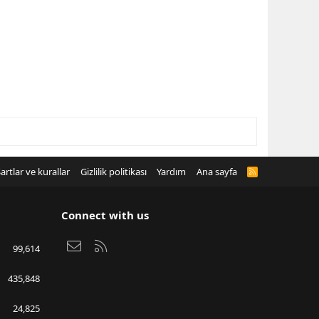
artlar ve kurallar
Gizlilik politikası
Yardım
Ana sayfa
R
S
S
Connect with us
Bize ulaşın
RSS
99,614
435,848
24,825