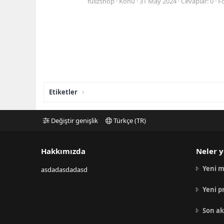
fullzshop
Konu
31 May 2024
Cevaplar: 0
F
Etiketler
Değiştir genişlik
Türkçe (TR)
Hakkımızda
Neler y
Yeni m
asdadasdadasd
Yeni p
Son ak