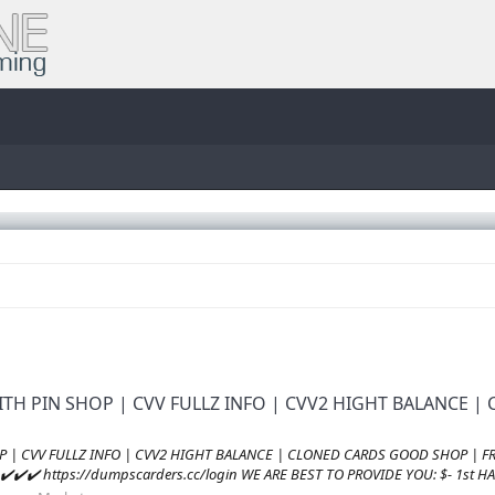
 WITH PIN SHOP | CVV FULLZ INFO | CVV2 HIGHT BALANCE
HOP | CVV FULLZ INFO | CVV2 HIGHT BALANCE | CLONED CARDS GOOD SHOP |
✔️✔️ https://dumpscarders.cc/login WE ARE BEST TO PROVIDE YOU: $- 1st HA