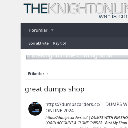
Forumlar
Son aktivite
Kayıt ol
TheKnightOnline Coming Soon
Etiketler
great dumps shop
https://dumpscarders.cc/ | DUMPS
ONLINE 2024
https://dumpscarders.cc/ | DUMPS WITH PIN S
LOGIN ACCOUNT & CLONE CARDER - Best My Shop ✔️