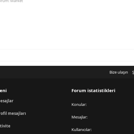
orum:
Market
Bize ulaşın
Ş
eni
Forum istatistikleri
esajlar
Konular
rofil mesajları
Mesajlar
tivite
Kullanıcılar