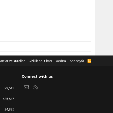
artlar ve kurallar
Gizlilik politikası
Yardım
Ana sayfa
R
S
S
Connect with us
Bize ulaşın
RSS
99,613
435,847
24,825