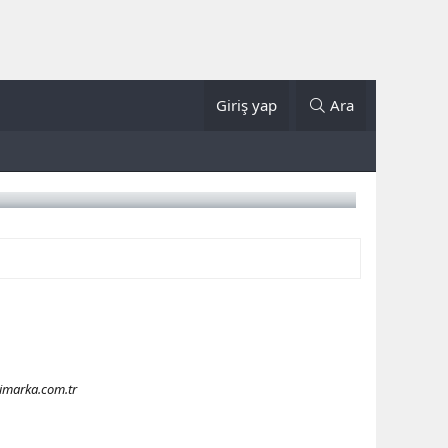
Giriş yap
Ara
erimarka.com.tr