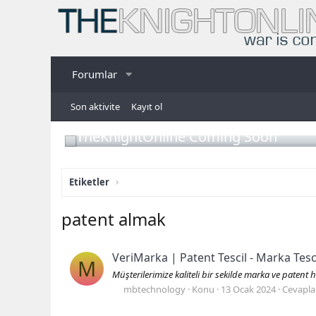
Forumlar
Son aktivite
Kayıt ol
TheKnightOnline Coming Soon
Etiketler
patent almak
VeriMarka | Patent Tescil - Marka Tesc
M
Müşterilerimize kaliteli bir sekilde marka ve patent 
mbtechnology
Konu
13 Ocak 2024
Cevaplar