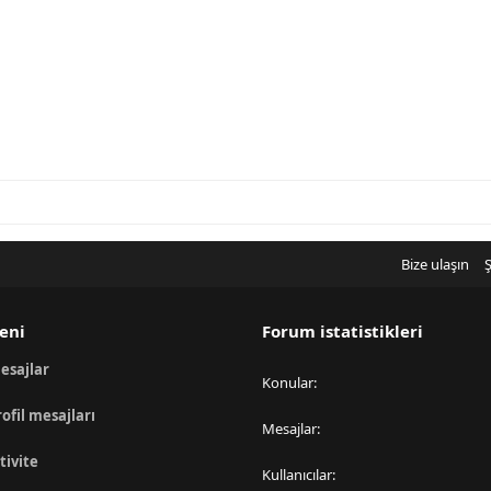
Bize ulaşın
Ş
eni
Forum istatistikleri
esajlar
Konular
rofil mesajları
Mesajlar
tivite
Kullanıcılar