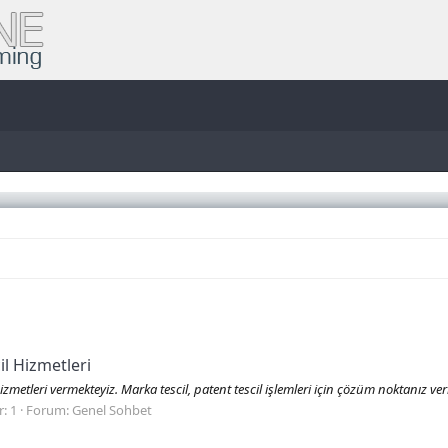
il Hizmetleri
hizmetleri vermekteyiz. Marka tescil, patent tescil işlemleri için çözüm noktanız v
: 1
Forum:
Genel Sohbet