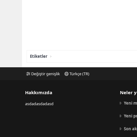
Etiketler
Değiştir genişlik
Türkçe (TR)
Hakkımızda
Neler y
Yeni m
asdadasdadasd
Yeni p
Son ak