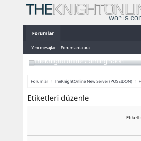
Forumlar
Yeni mesajlar
Forumlarda ara
TheKnightOnline Coming Soon
Forumlar
TheKnightOnline New Server (POSEIDON)
H
Etiketleri düzenle
Etiketl