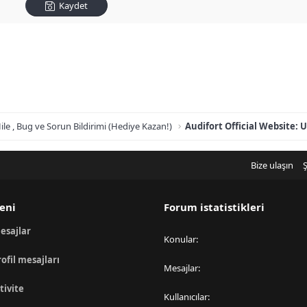
Kaydet
ile , Bug ve Sorun Bildirimi (Hediye Kazan!)
Bize ulaşın
Ş
eni
Forum istatistikleri
esajlar
Konular
rofil mesajları
Mesajlar
tivite
Kullanıcılar