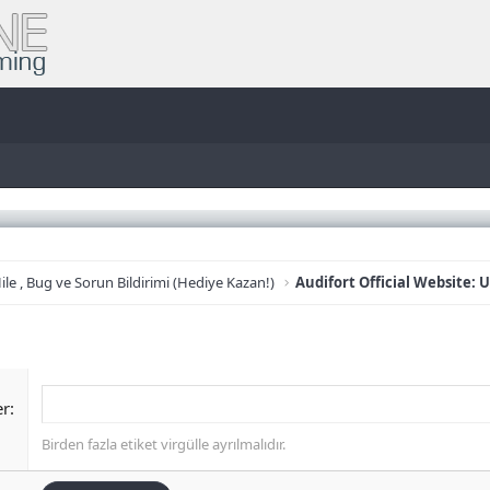
ile , Bug ve Sorun Bildirimi (Hediye Kazan!)
er
Birden fazla etiket virgülle ayrılmalıdır.