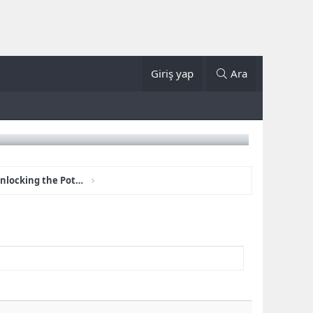
Giriş yap
Ara
Audifort Official Website: Unlocking the Potential Benefits of Hearing Support Formula