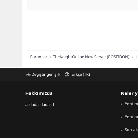
Forumlar
TheKnightOnline New Server (POSEIDON)
H
Değiştir genişlik
Türkçe (TR)
Hakkımızda
Neler y
Yeni m
asdadasdadasd
Yeni p
Son ak