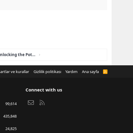
Audifort Official Website: Unlocking the Potential Benefits of Hearing Support Formula
artlar ve kurallar
Gizlilik politikası
Yardım
Ana sayfa
R
S
S
Connect with us
Bize ulaşın
RSS
99,614
435,848
24,825